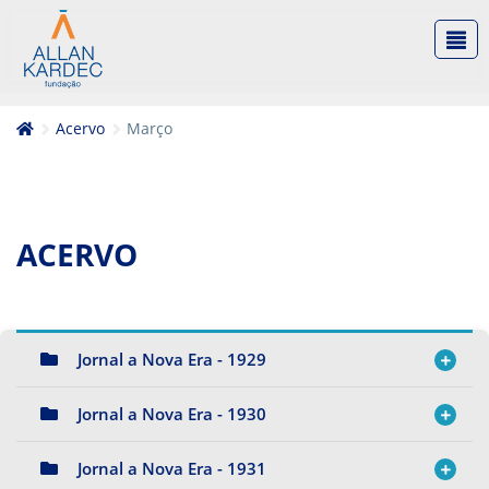
Acervo
Março
ACERVO
Jornal a Nova Era - 1929
Jornal a Nova Era - 1930
Jornal a Nova Era - 1931