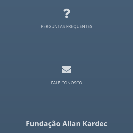
Jornal a Nova Era - 1959
Jornal a Nova Era - 1960
PERGUNTAS FREQUENTES
Jornal a Nova Era - 1961
Jornal a Nova Era - 1962
Jornal a Nova Era - 1963
FALE CONOSCO
Jornal a Nova Era - 1968
Jornal a Nova Era - 1969
Jornal a Nova Era - 1970
Fundação Allan Kardec
Jornal a Nova Era - 1971