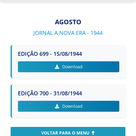
Jornal a Nova Era - 1941
AGOSTO
Jornal a Nova Era - 1942
JORNAL A NOVA ERA - 1944
Jornal a Nova Era - 1943
EDIÇÃO 699 - 15/08/1944
Jornal a Nova Era - 1944
Download
Jornal a Nova Era - 1945
Jornal a Nova Era - 1946
EDIÇÃO 700 - 31/08/1944
Jornal a Nova Era - 1947
Download
Jornal a Nova Era - 1948
Jornal a Nova Era - 1949
VOLTAR PARA O MENU