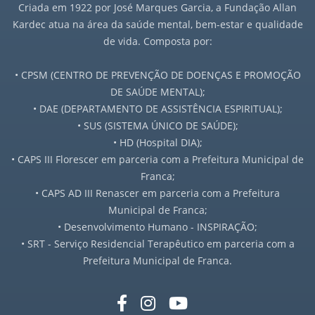
Criada em 1922 por José Marques Garcia, a Fundação Allan
Kardec atua na área da saúde mental, bem-estar e qualidade
Jornal a Nova Era - 1972
de vida. Composta por:
Jornal a Nova Era - 1973
• CPSM (CENTRO DE PREVENÇÃO DE DOENÇAS E PROMOÇÃO
DE SAÚDE MENTAL);
Jornal a Nova Era - 1974
• DAE (DEPARTAMENTO DE ASSISTÊNCIA ESPIRITUAL);
• SUS (SISTEMA ÚNICO DE SAÚDE);
Jornal a Nova Era - 1975
• HD (Hospital DIA);
• CAPS III Florescer em parceria com a Prefeitura Municipal de
Jornal a Nova Era - 1976
Franca;
• CAPS AD III Renascer em parceria com a Prefeitura
Jornal a Nova Era - 1977
Municipal de Franca;
• Desenvolvimento Humano - INSPIRAÇÃO;
Jornal a Nova Era - 1978
• SRT - Serviço Residencial Terapêutico em parceria com a
Prefeitura Municipal de Franca.
Jornal a Nova Era - 1979
Jornal a Nova Era - 1980