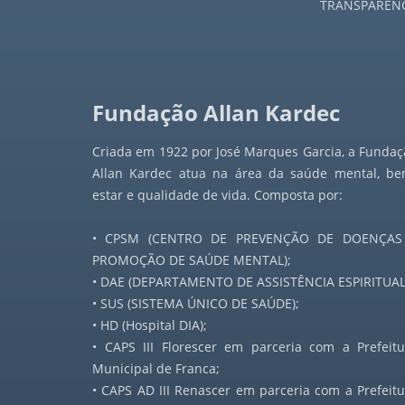
TRANSPARÊN
Jornal a Nova Era - 1947
Jornal a Nova Era - 1948
Fundação Allan Kardec
Jornal a Nova Era - 1949
Criada em 1922 por José Marques Garcia, a Fundaç
Jornal a Nova Era - 1950
Allan Kardec atua na área da saúde mental, be
estar e qualidade de vida. Composta por:
Jornal a Nova Era - 1951
• CPSM (CENTRO DE PREVENÇÃO DE DOENÇAS
Jornal a Nova Era - 1952
PROMOÇÃO DE SAÚDE MENTAL);
• DAE (DEPARTAMENTO DE ASSISTÊNCIA ESPIRITUAL
Jornal a Nova Era - 1953
• SUS (SISTEMA ÚNICO DE SAÚDE);
• HD (Hospital DIA);
Jornal a Nova Era - 1954
• CAPS III Florescer em parceria com a Prefeitu
Municipal de Franca;
Jornal a Nova Era - 1955
• CAPS AD III Renascer em parceria com a Prefeitu