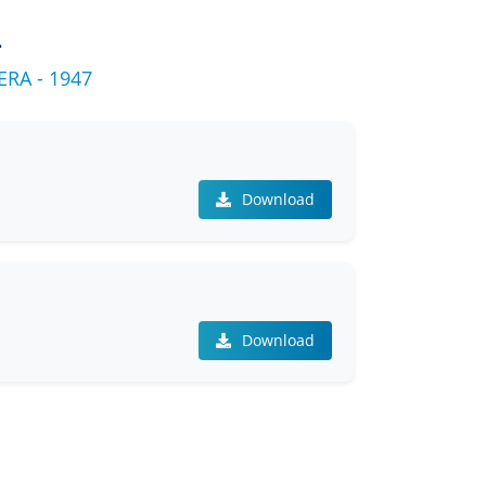
L
RA - 1947
Download
Download