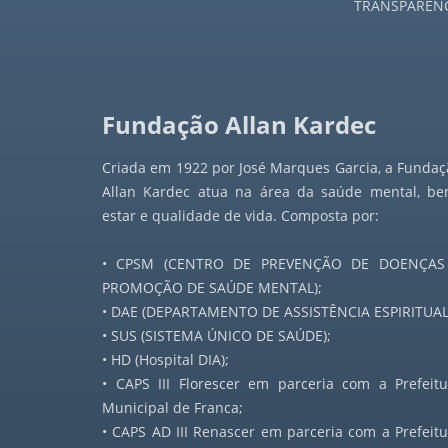
TRANSPARÊN
Jornal a Nova Era - 1947
Jornal a Nova Era - 1948
Fundação Allan Kardec
Jornal a Nova Era - 1949
Criada em 1922 por José Marques Garcia, a Fundaç
Jornal a Nova Era - 1950
Allan Kardec atua na área da saúde mental, be
estar e qualidade de vida. Composta por:
Jornal a Nova Era - 1951
• CPSM (CENTRO DE PREVENÇÃO DE DOENÇAS
Jornal a Nova Era - 1952
PROMOÇÃO DE SAÚDE MENTAL);
• DAE (DEPARTAMENTO DE ASSISTÊNCIA ESPIRITUAL
Jornal a Nova Era - 1953
• SUS (SISTEMA ÚNICO DE SAÚDE);
• HD (Hospital DIA);
Jornal a Nova Era - 1954
• CAPS III Florescer em parceria com a Prefeitu
Municipal de Franca;
Jornal a Nova Era - 1955
• CAPS AD III Renascer em parceria com a Prefeitu