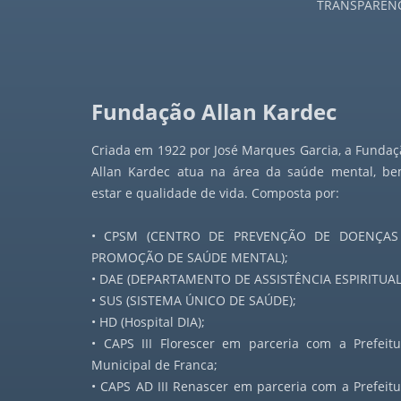
TRANSPARÊN
Jornal a Nova Era - 1947
Jornal a Nova Era - 1948
Fundação Allan Kardec
Jornal a Nova Era - 1949
Criada em 1922 por José Marques Garcia, a Fundaç
Jornal a Nova Era - 1950
Allan Kardec atua na área da saúde mental, be
estar e qualidade de vida. Composta por:
Jornal a Nova Era - 1951
• CPSM (CENTRO DE PREVENÇÃO DE DOENÇAS
Jornal a Nova Era - 1952
PROMOÇÃO DE SAÚDE MENTAL);
• DAE (DEPARTAMENTO DE ASSISTÊNCIA ESPIRITUAL
Jornal a Nova Era - 1953
• SUS (SISTEMA ÚNICO DE SAÚDE);
• HD (Hospital DIA);
Jornal a Nova Era - 1954
• CAPS III Florescer em parceria com a Prefeitu
Municipal de Franca;
Jornal a Nova Era - 1955
• CAPS AD III Renascer em parceria com a Prefeitu