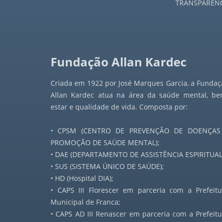
TRANSPARÊN
Jornal a Nova Era - 1947
Jornal a Nova Era - 1948
Fundação Allan Kardec
Jornal a Nova Era - 1949
Criada em 1922 por José Marques Garcia, a Fundaç
Jornal a Nova Era - 1950
Allan Kardec atua na área da saúde mental, be
estar e qualidade de vida. Composta por:
Jornal a Nova Era - 1951
• CPSM (CENTRO DE PREVENÇÃO DE DOENÇAS
Jornal a Nova Era - 1952
PROMOÇÃO DE SAÚDE MENTAL);
• DAE (DEPARTAMENTO DE ASSISTÊNCIA ESPIRITUAL
Jornal a Nova Era - 1953
• SUS (SISTEMA ÚNICO DE SAÚDE);
• HD (Hospital DIA);
Jornal a Nova Era - 1954
• CAPS III Florescer em parceria com a Prefeitu
Municipal de Franca;
Jornal a Nova Era - 1955
• CAPS AD III Renascer em parceria com a Prefeitu