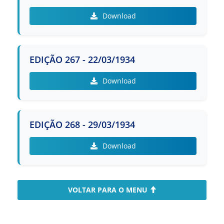
Download
Jornal a Nova Era - 1950
Jornal a Nova Era - 1951
EDIÇÃO 267 - 22/03/1934
Jornal a Nova Era - 1952
Download
Jornal a Nova Era - 1953
Jornal a Nova Era - 1954
EDIÇÃO 268 - 29/03/1934
Jornal a Nova Era - 1955
Download
Jornal a Nova Era - 1956
VOLTAR PARA O MENU
Jornal a Nova Era - 1957
Jornal a Nova Era - 1958