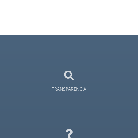
Jornal a Nova Era - 1959
Jornal a Nova Era - 1960
Jornal a Nova Era - 1961
Jornal a Nova Era - 1962
Jornal a Nova Era - 1963
Jornal a Nova Era - 1968
TRANSPARÊNCIA
Jornal a Nova Era - 1969
Jornal a Nova Era - 1970
Jornal a Nova Era - 1971